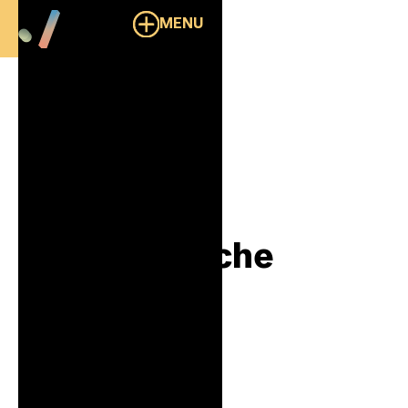
MENU
Overzicht
AVV: De
Democratische
Vakbond
B2B
HR