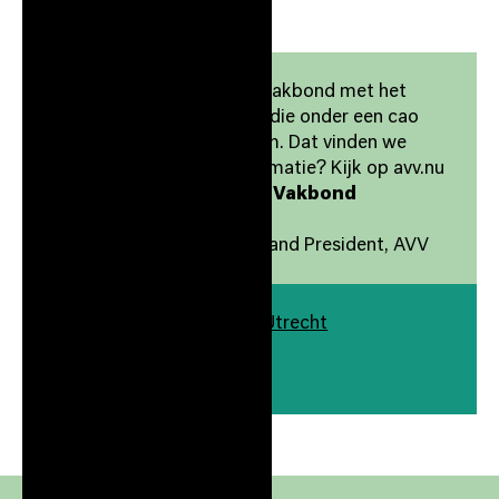
AVV is de democratische vakbond met het
draagvlakmodel. Iedereen die onder een cao
valt, krijgt bij AVV een stem. Dat vinden we
normaal. En jij? Meer informatie? Kijk op avv.nu
AVV: De Democratische Vakbond
-
Martin Pikaart Cofounder and President, AVV
Europalaan 400 3526 KS Utrecht
Gebouw
./400