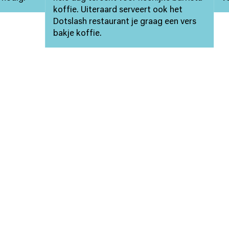
koffie. Uiteraard serveert ook het
Dotslash restaurant je graag een vers
bakje koffie.