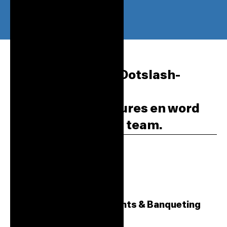
Bouw mee aan de Dotslash-
community
Bekijk onze vacatures en word
onderdeel van ons team.
Accountmanager Events & Banqueting
32 - 40 uur