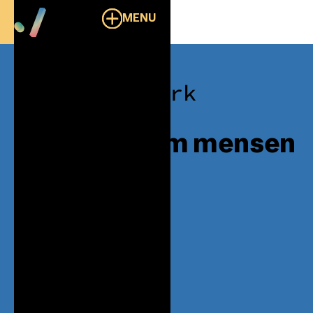
MENU
./work
Het draait om mensen