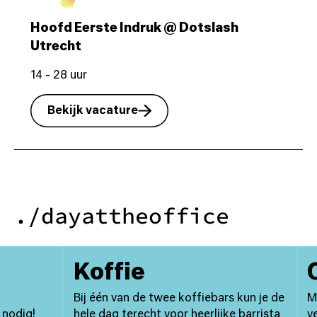
Hoofd Eerste Indruk @ Dotslash
Utrecht
14 - 28 uur
Bekijk vacature
./dayattheoffice
09:00 - 10:00
10
Koffie
O
Bij één van de twee koffiebars kun je de
Met
nodig!
hele dag terecht voor heerlijke barrista
ve