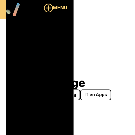
MENU
Overzicht
City Challenge
Events
AR & VR
Gaming
IT en Apps