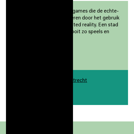
City Challenge maakt city games die de echte-
en virtuele wereld combineren door het gebruik
van o.a. virtual- en augmented reality. Een stad
(her)ontdekken was nog nooit zo speels en
avontuurlijk.
City Challenge
-
Luuk Koedam
Europalaan 100 3526 KS Utrecht
Gebouw
./100