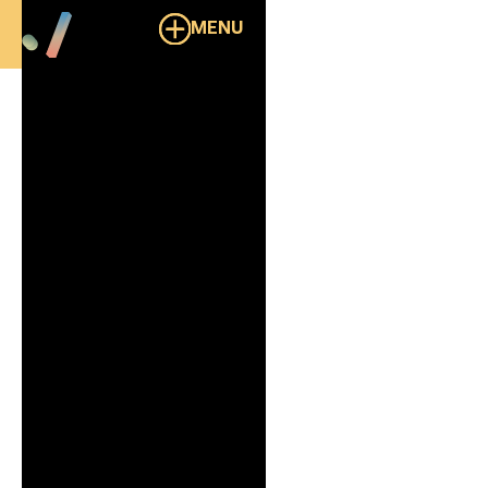
MENU
Overzicht
Ellasti
B2B