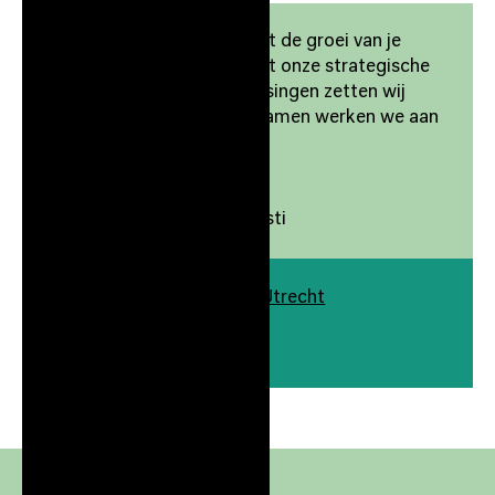
Wij helpen jouw bedrijf met de groei van je
merk en zichtbaarheid. Met onze strategische
aanpak en creatieve oplossingen zetten wij
doelen om in resultaten. Samen werken we aan
jouw succes.
Ellasti
-
Sana al Maach Owner, Ellasti
Europalaan 500 3526 KS Utrecht
Gebouw
./500