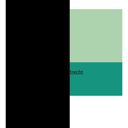
Linqo Benelux
-
Naar website
LinkedIn
Europalaan 100 3526 KS Utrecht
Gebouw
./100