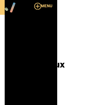
MENU
Overzicht
Linqo Benelux
B2B
Mobility
LINQO Benelux