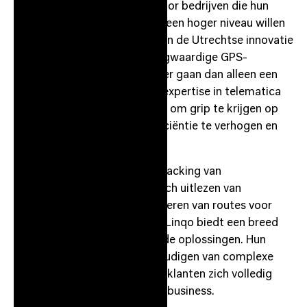
Linqo Benelux is dé partner voor bedrijven die hun
wagen- en machinepark naar een hoger niveau willen
tillen. Gevestigd in het hart van de Utrechtse innovatie
bij Dotslash, levert Linqo hoogwaardige GPS-
trackingoplossingen die verder gaan dan alleen een
locatie op de kaart. Met hun expertise in telematica
en IoT helpen zij ondernemers om grip te krijgen op
hun operationele kosten, efficiëntie te verhogen en
duurzaamheid te bevorderen.
Of het nu gaat om realtime tracking van
vrachtwagens, het automatisch uitlezen van
tachografen, of het optimaliseren van routes voor
elektrische voertuigen (EV’s); Linqo biedt een breed
scala aan in-house ontwikkelde oplossingen. Hun
missie is helder: het vereenvoudigen van complexe
logistieke uitdagingen, zodat klanten zich volledig
kunnen focussen op hun core business.