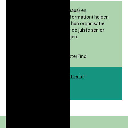
MasterFind (ingenieursbureaus) en
ExecutiveLab (digital transformation) helpen
vooruitstrevende bedrijven hun organisatie
verder te ontwikkelen door de juiste senior
mensen aan boord te brengen.
MasterFind
-
Jerre Cramer Founder, MasterFind
Europalaan 500 3526 KS Utrecht
Gebouw
./500