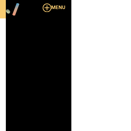
MENU
Overzicht
MasterFind
B2B