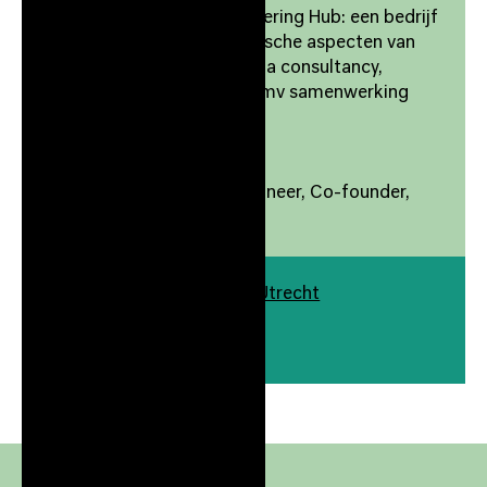
Rhite is een Privacy Engineering Hub: een bedrijf
wat zich richt op de technische aspecten van
privacy en responsible AI via consultancy,
trainingen en onderzoek dmv samenwerking
met de wetenschap
Rhite
-
Isabel Barberá Privacy Engineer, Co-founder,
Rhite
Europalaan 400 3526 KS Utrecht
Gebouw
./400