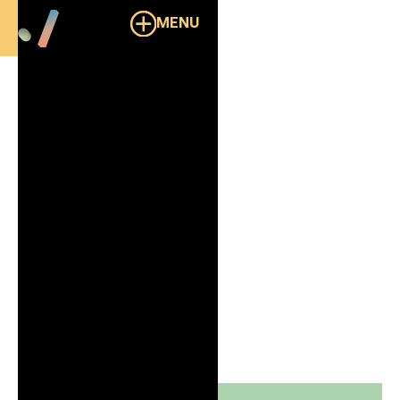
MENU
Overzicht
Rhite
B2B