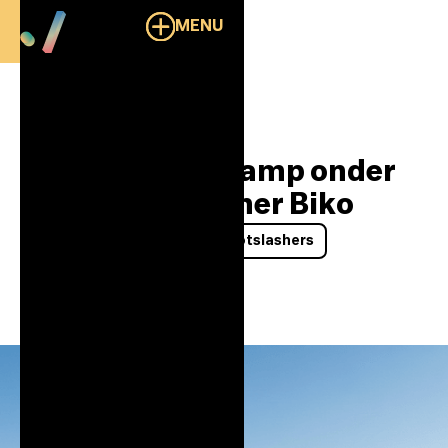
MENU
Overzicht
Dotslash Bootcamp onder
leiding van trainer Biko
Community
Events
Dotslashers
14/4/2026