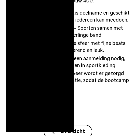
onder het parkeerdek bij gebouw 400.
Toegankelijkheid
- Gratis deelname en geschikt
voor elk niveau, waardoor iedereen kan meedoen.
Gemeenschapsgevoel
- Sporten samen met
anderen versterkt de onderlinge band.
Plezier & Energie
- Leuke sfeer met fijne beats
maakt de workout motiverend en leuk.
Laagdrempeligheid
- Geen aanmelding nodig,
je kunt gewoon langskomen in sportkleding.
Flexibiliteit
- Bij slecht weer wordt er gezorgd
voor een alternatieve locatie, zodat de bootcamp
altijd doorgaat.
Overzicht