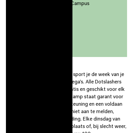
Binnenplaats Dotslash Campus
Apr 14, 2026
17:00
-
18:00
Apple Calendar
Google Calendar
Onder leiding van trainer Biko sport je de week van je
af samen met je buren en collega's. Alle Dotslashers
zijn welkom. Deelnemen is gratis en geschikt voor elk
niveau. Deze wekelijkse bootcamp staat garant voor
plezier, fijne beats ter ondersteuning en een voldaan
gevoel na afloop. Je hoeft je niet aan te melden,
gewoon komen in je sportkleding. Elke dinsdag van
17:00 tot 18:00 op de binnenplaats of, bij slecht weer,