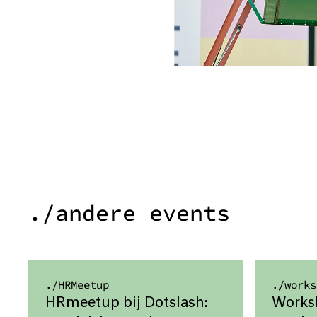
./andere events
./
HRMeetup
./
works
HRmeetup bij Dotslash:
Worksh