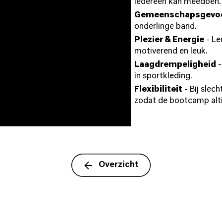
iedereen kan meedoen.
Gemeenschapsgevo
onderlinge band.
Plezier & Energie
- Le
motiverend en leuk.
Laagdrempeligheid
-
in sportkleding.
Flexibiliteit
- Bij slec
zodat de bootcamp alti
Overzicht