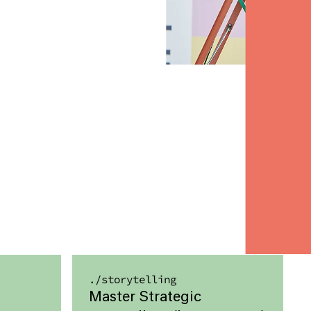
./
storytelling
Master Strategic