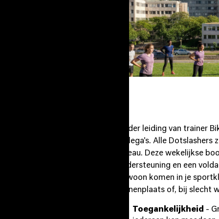
 onder
Biko
Onder leiding van trainer B
collega's. Alle Dotslashers 
niveau. Deze wekelijkse boo
ondersteuning en een voldaa
gewoon komen in je sportkl
binnenplaats of, bij slecht
Toegankelijkheid
- G