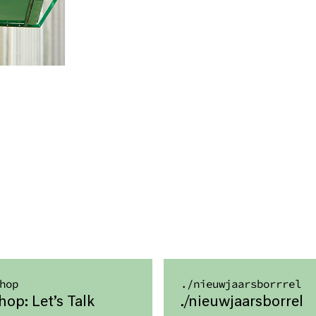
hop
./
nieuwjaarsborrrel
op: Let’s Talk
​./nieuwjaarsborrel