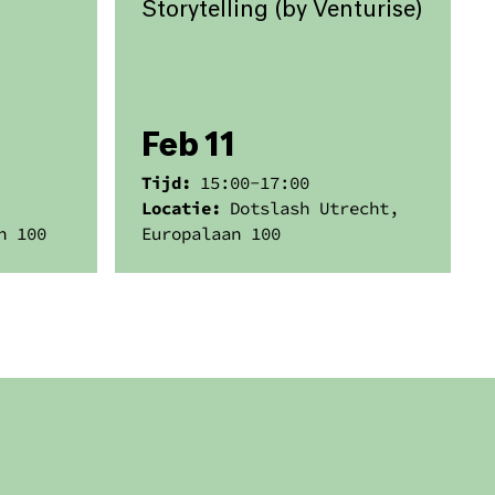
Storytelling (by Venturise)
Feb 11
Tijd:
15:00
-
17:00
Locatie:
Dotslash Utrecht,
n 100
Europalaan 100