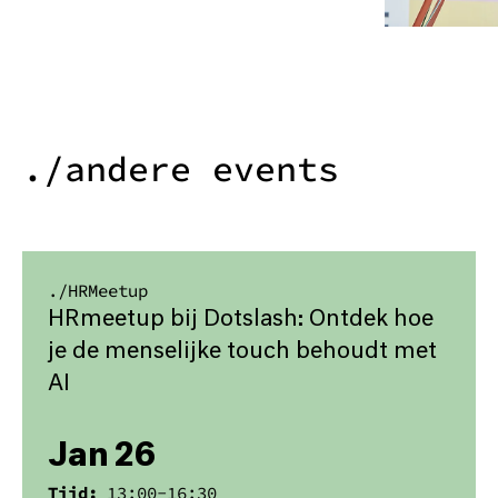
./andere events
./
HRMeetup
HRmeetup bij Dotslash: Ontdek hoe
je de menselijke touch behoudt met
AI
Jan 26
Tijd:
13:00
-
16:30