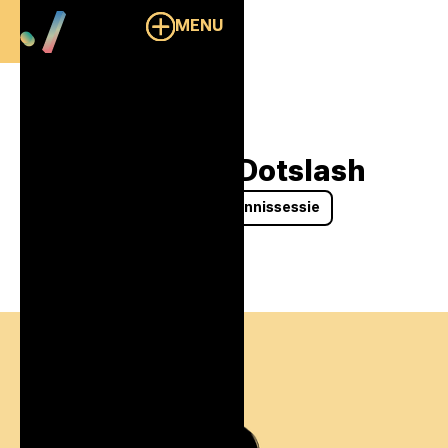
MENU
Overzicht
Health tafel bij Dotslash
Community
Events
Kennissessie
2/7/2026