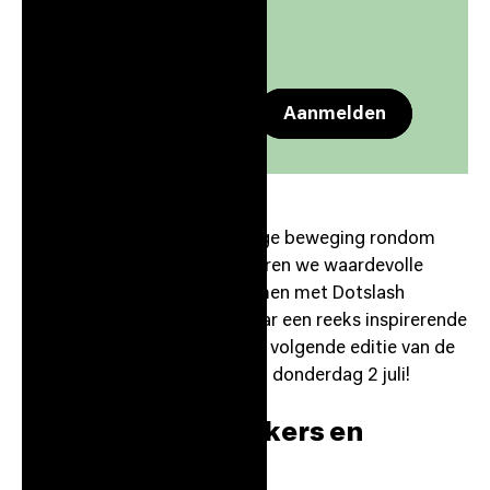
17:00
-
19:00
Apple Calendar
Google Calendar
Aanmelden
​In 2026 zetten we de krachtige beweging rondom
zorginnovatie door en faciliteren we waardevolle
nieuwe samenwerkingen. Samen met Dotslash
Utrecht organiseren we dit jaar een reeks inspirerende
netwerkbijeenkomsten, en de volgende editie van de
Health Tafel staat gepland op donderdag 2 juli!
​Inspirerende sprekers en
innovaties