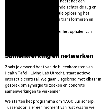
Ditto:
Deze zorginnovator heeft net een
succesvolle investeringsronde achter de rug en
deelt hoe zij met hun digitale oplossing het
zorglandschap verder gaan transformeren en
opschalen.
​Lees
hier
een artikel over het ophalen van
funding door Ditto.
​Samenwerking en netwerken
​Zoals je gewend bent van de bijeenkomsten van
Health Tafel | Living Lab Utrecht, staat actieve
interactie centraal. We gaan uitgebreid met elkaar in
gesprek om synergie te zoeken en concrete
samenwerkingen te verkennen.
​We starten het programma om 17:00 uur scherp.
Tussendoor is er een moment van rust waarin we