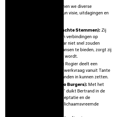
​Tijdens deze editie verwelkomen we diverse
voorlopers uit de sector die hun visie, uitdagingen en
oplossingen met ons delen:
Sanne van der Hagen (Zachte Stemmen):
Zij
richt zich op het maken van verbindingen op
plekken waar mensen elkaar niet snel zouden
ontmoeten. Door gelijke kansen te bieden, zorgt zij
dat écht iedereen gehoord wordt.
Rogier Croes (Tante Co):
Rogier deelt een
actuele en waardevolle netwerkvraag vanuit Tante
Co waar we samen onze tanden in kunnen zetten.
Bertrand Burgers (Studio Burgers):
Met het
project 'Meet your Implant' duikt Bertrand in de
wereld van emotionele acceptatie en de
menselijke verbinding met lichaamsvreemde
implantaten.