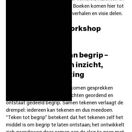
ontmoetingen centraal staan. Boeken komen hier tot
leven door de auteurs die hun verhalen en visie delen.
Summer Circle: Workshop
Zakelijk Tekenen
Samen tekenen aan begrip –
samen werken aan inzicht,
betekenis en richting
Door zaken visueel te maken komen gesprekken
sneller op gang, worden gedachten geordend en
ontstaat gedeeld begrip. Samen tekenen verlaagt de
drempel: iedereen kan tekenen en dus meedoen.
"Teken tot begrip" betekent dat het tekenen zelf het
middel is om begrip te laten ontstaan; het ontwikkelt