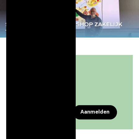
Event gegevens
Dotslash Utrecht
Aug 26, 2026
10:00
-
12:00
Apple Calendar
Google Calendar
Aanmelden