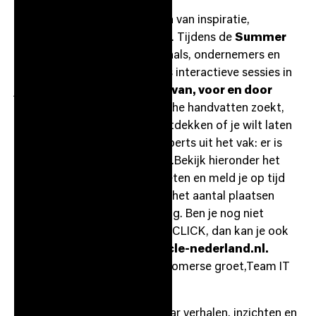
Deze zomer staat in het teken van inspiratie,
ontmoeting en nieuwe ideeën. Tijdens de
Summer
Circle
brengen we professionals, ondernemers en
experts samen voor een reeks interactieve sessies in
juli en augustus. Ook nu weer
van, voor en door
onze leden
! Of je nu praktische handvatten zoekt,
nieuwe technologieën wilt ontdekken of je wilt laten
inspireren door auteurs en experts uit het vak: er is
altijd een sessie die bij je past.Bekijk hieronder het
programma, kies jouw favorieten en meld je op tijd
aan. Voor sommige sessies is het aantal plaatsen
beperkt, dus wacht niet te lang. Ben je nog niet
aangesloten op ons platform CLICK, dan kan je ook
aanmelden via: info@itcircle-nederland.nl.
Waar ontmoeten we jou?
Zomerse groet,Team IT
Circle
Een zomerse bijeenkomst waar verhalen, inzichten en