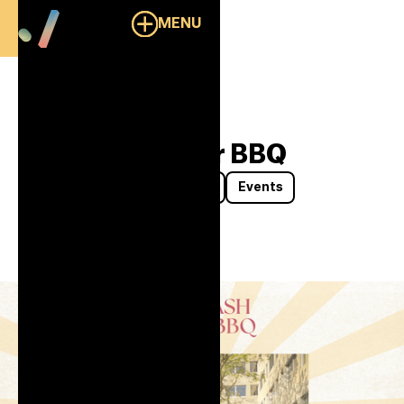
MENU
Overzicht
Dotslash Zomer BBQ
Community
Dotslashers
Events
16/7/2026