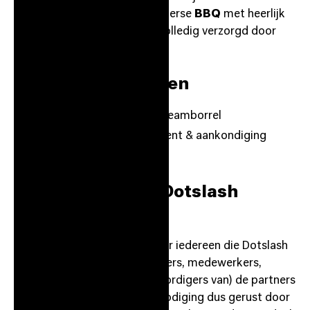
kennen, geniet je van een zomerse
BBQ
met heerlijk
eten en ijskoude
drankjes
, volledig verzorgd door
Dotslash.
Programma & Tijden
17:00 uur:
Inloop & start teamborrel
18:00 uur:
Officieel moment & aankondiging
20:30 uur:
Einde
Exclusief voor de Dotslash
Community
Dit evenement is bedoeld voor iedereen die Dotslash
tot zo'n succes maakt: founders, medewerkers,
stagiaires en de (vertegenwoordigers van) de partners
van Dotslash. Stuur deze uitnodiging dus gerust door