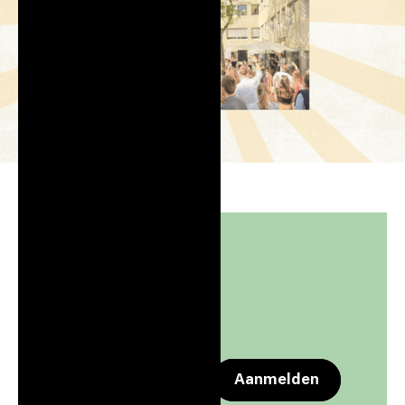
Event gegevens
Dotslash
Jul 16, 2026
17:00
-
20:30
Apple Calendar
Google Calendar
Aanmelden