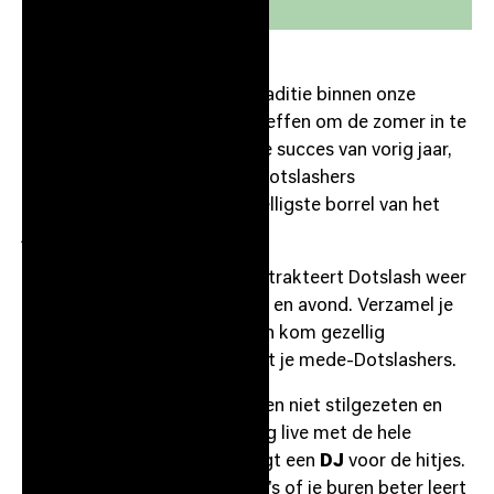
Het is inmiddels een mooie traditie binnen onze
community: samen het glas heffen om de zomer in te
luiden. Na het overweldigende succes van vorig jaar,
waar we met meer dan 600 Dotslashers
samenkwamen, staat de gezelligste borrel van het
jaar alweer voor de deur!
Op
donderdag 16 juli 2026
trakteert Dotslash weer
op een onvergetelijke middag en avond. Verzamel je
team, blokkeer de agenda’s en kom gezellig
netwerken en ontspannen met je mede-Dotslashers.
We hebben achter de schermen niet stilgezeten en
delen het laatste nieuws graag live met de hele
community. Ondertussen zorgt een
DJ
voor de hitjes.
Terwijl je bijpraat met collega's of je buren beter leert