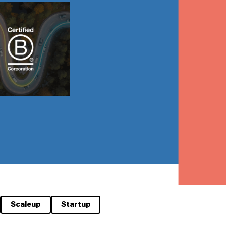
Scaleup
Startup