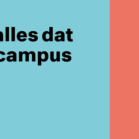
alles dat
h campus