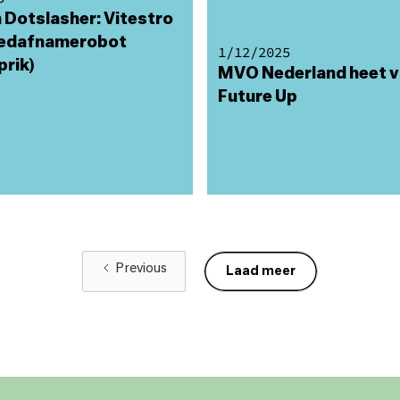
 Dotslasher: Vitestro
oedafnamerobot
1/12/2025
prik)
MVO Nederland heet v
Future Up
Previous
Laad meer