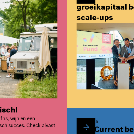
groeikapitaal b
scale-ups
isch!
ris, wijn en een
1/7/2026
sch succes. Check alvast
Blue Current be