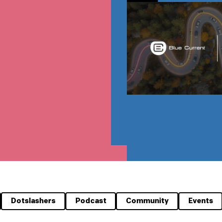
Dotslashers
Podcast
Community
Events