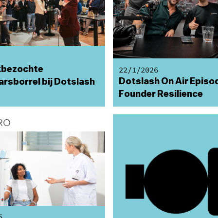
22/1/2026
kbezochte
Dotslash On Air Episo
rsborrel bij Dotslash
Founder Resilience
5