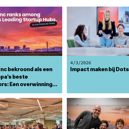
4/3/2026
Inc bekroond als een
Impact maken bij Dots
opa's beste
ors: Een overwinning
rechts
emerschap