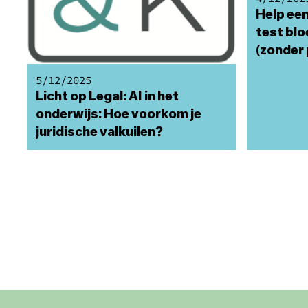
Help een
test bl
(zonder 
5/12/2025
Licht op Legal: AI in het
onderwijs: Hoe voorkom je
juridische valkuilen?