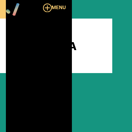
MENU
Overzicht
Boardroom A
./100