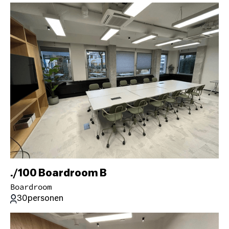
./100 Boardroom B
Boardroom
30
personen