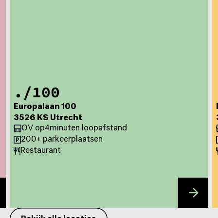
./100
Europalaan 100

3526 KS Utrecht
OV op
4
minuten loopafstand
200
+ parkeerplaatsen
Restaurant