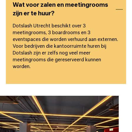
Wat voor zalen en meetingrooms
zijn er te huur?
Dotslash Utrecht beschikt over 3
meetingrooms, 3 boardrooms en 3
eventspaces die worden verhuurd aan externen.
Voor bedrijven die kantoorruimte huren bij
Dotslash zijn er zelfs nog veel meer
meetingrooms die gereserveerd kunnen
worden.