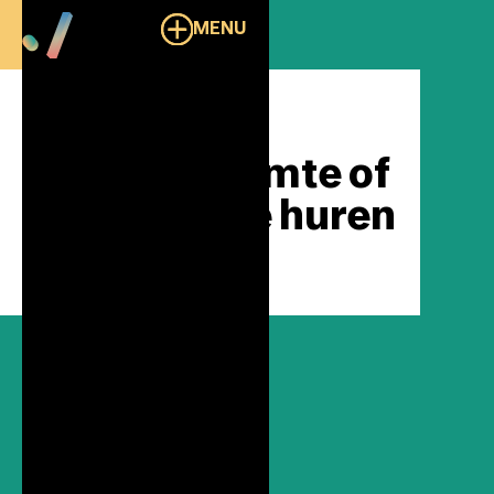
MENU
Overzicht
Vergaderruimte of
eventlocatie huren
in Utrecht