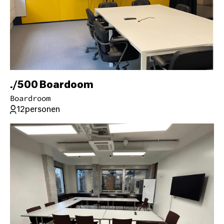
./500 Boardoom
Boardroom
12
personen