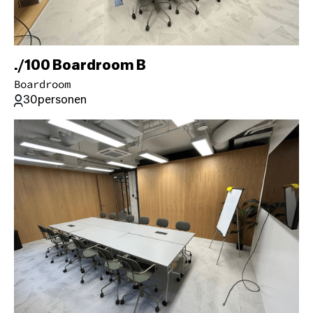
./100 Boardroom B
Boardroom
30
personen