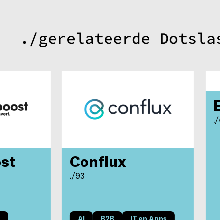
./gerelateerde Dotsla
E
./
st
Conflux
./93
AI
B2B
IT en Apps