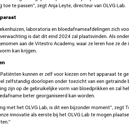
rg toe te passen”, zegt Anja Leyte, directeur van OLVG Lab.
pparaat
kenhuizen, laboratoria en bloedafnameafdelingen zich voor
erwachting is dat dit eind 2024 zal plaatsvinden. Als onde
nomen aan de Vitestro Academy, waar ze leren hoe ze de in
vorm kan krijgen.
en
f. Patiënten kunnen er zelf voor kiezen om het apparaat te 
l zelfstandig doorlopen onder toezicht van een getraind
ng zijn op de gebruikelijke vorm van bloedprikken en zal h
oedafname beter georganiseerd kan worden.
eling met het OLVG Lab, is dit een bijzonder moment”, zeg
 onze innovatie als eerste bij het OLVG Lab te mogen plaat
ten.”