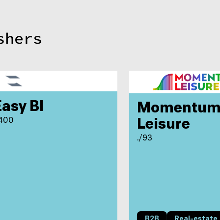
shers
asy BI
Momentum
400
Leisure
./93
B2B
Real-estate