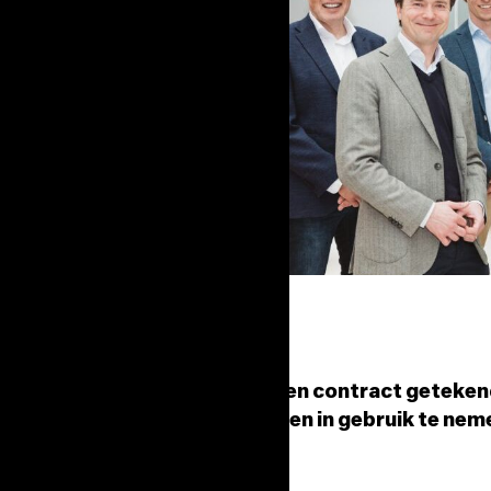
r
ten van
oratorium in Europa, heeft een contract geteken
utonome bloedafnameapparaten in gebruik te nem