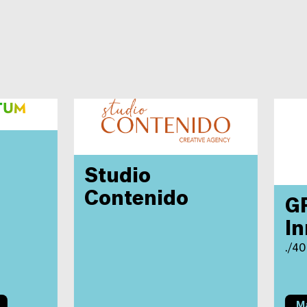
Studio
Contenido
G
In
./40
Ma