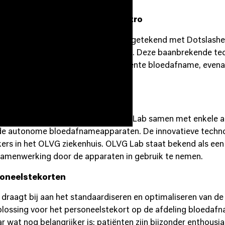
loedafnameapparaten van Vitestro
ium in Europa, heeft een contract getekend met Dotslasher
nameapparaten in gebruik te nemen. Deze baanbrekende te
l bijdragen aan een veilige, consistente bloedafname, even
Vitestro
itestro begon in 2018, toen OLVG Lab samen met enkele a
 de autonome bloedafnameapparaten. De innovatieve technol
s in het OLVG ziekenhuis. OLVG Lab staat bekend als een 
 samenwerking door de apparaten in gebruik te nemen.
soneelstekorten
draagt bij aan het standaardiseren en optimaliseren van 
oplossing voor het personeelstekort op de afdeling bloeda
 wat nog belangrijker is: patiënten zijn bijzonder enthousi