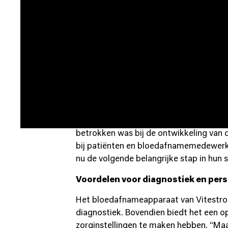
OLVG Lab kiest voor innovatieve b
OLVG Lab, een vooraanstaand laborator
instelling meerdere autonome bloedaf
nadat de CE-markering is behaald en za
tekort aan personeel in de zorg.
Samenwerking tussen OLVG Lab en 
De samenwerking tussen OLVG Lab en V
betrokken was bij de ontwikkeling van
bij patiënten en bloedafnamemedewerker
nu de volgende belangrijke stap in hun
Voordelen voor diagnostiek en per
Het bloedafnameapparaat van Vitestro 
diagnostiek. Bovendien biedt het een 
zorginstellingen te maken hebben. “Maar