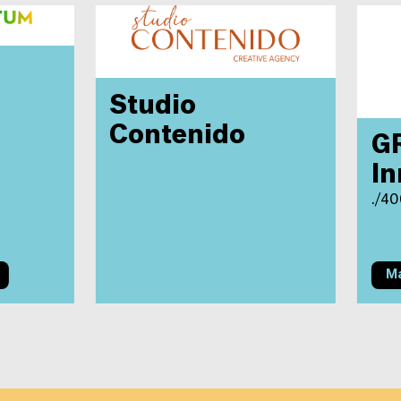
Studio
Contenido
G
In
./40
Ma