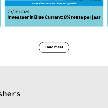
29/10/2025
Investeer in Blue Current: 8% rente per jaar
Laad meer
shers