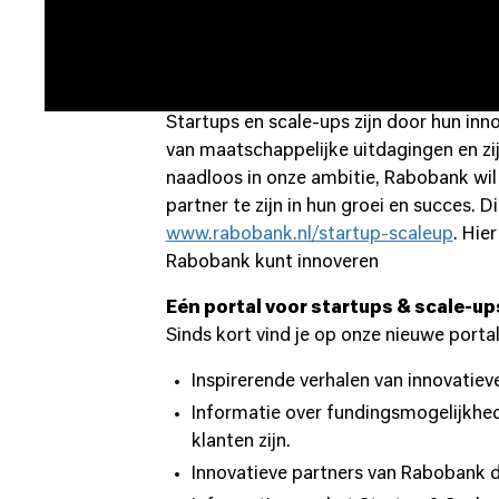
nieuwe klanten belangrijk. Rabobank hee
bijvoorbeeld fundingsmogelijkheden of
Belangrijke vernieuwers van de ec
Startups en scale-ups zijn door hun inn
van maatschappelijke uitdagingen en zi
naadloos in onze ambitie, Rabobank wil
partner te zijn in hun groei en succes.
www.rabobank.nl/startup-scaleup
. Hie
Rabobank kunt innoveren
Eén portal voor startups & scale-up
Sinds kort vind je op onze nieuwe porta
Inspirerende verhalen van innovatiev
Informatie over fundingsmogelijkhed
klanten zijn.
Innovatieve partners van Rabobank d