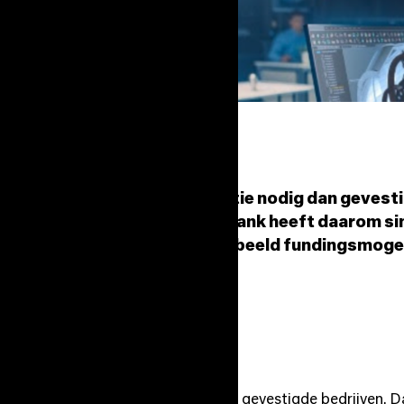
aak andere wensen en informatie nodig dan gevesti
we klanten belangrijk. Rabobank heeft daarom sind
 met jouw vragen over bijvoorbeeld fundingsmogel
nze partners kunt aangaan.
 live
ere wensen en informatie nodig dan gevestigde bedrijven. D