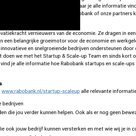
ft daarom sinds kort één portal waar je alle informatie vin
 hoe je een samenwerking met Rabobank of onze partners 
onomie
ovatiekracht vernieuwers van de economie. Ze dragen in een
jn een belangrijke groeimotor voor de economie en werkgel
 innovatieve en snelgroeiende bedrijven ondersteunen door
 Dit doen we met het Startup & Scale-up Team en sinds kort 
r vind je alle informatie hoe Rabobank startups en scale-up
s
l
www.rabobank.nl/startup-scaleup
alle relevante informatie 
e bedrijven
en die jou verder kunnen helpen. Ook als er nog geen bewe
ie ook jouw bedrijf kunnen versterken en met wie wij je in