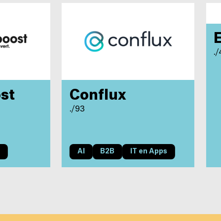
E
./
st
Conflux
./93
AI
B2B
IT en Apps