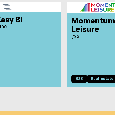
asy BI
Momentum
400
Leisure
./93
B2B
Real-estate