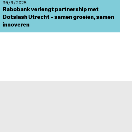
30/9/2025
Rabobank verlengt partnership met
Dotslash Utrecht – samen groeien, samen
innoveren