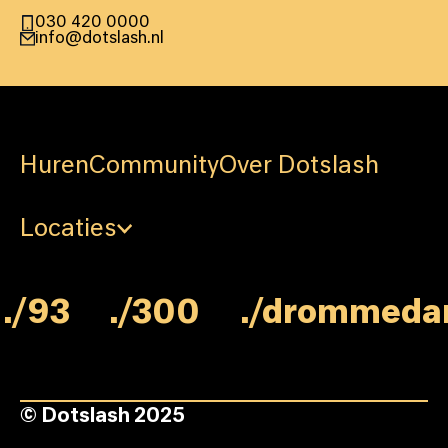
030 420 0000
info@dotslash.nl
Huren
Community
Over Dotslash
Locaties
/93
./300
./drommedari
© Dotslash 2025