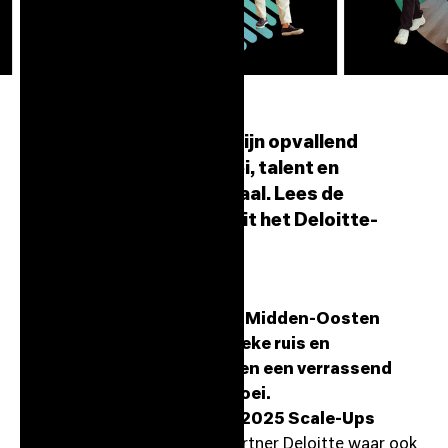
Nederlandse scale-ups zijn opvallend
positief over 2025. Groei, talent en
financiering staan centraal. Lees de
belangrijkste inzichten uit het Deloitte-
rapport.
Scale-ups in Europa en het Midden-Oosten
hebben ondanks geopolitieke ruis en
economische onzekerheden een verrassend
sterk vertrouwen in hun groei.
Dat blijkt uit de gloednieuwe
2025 Scale-Ups
Confidence Survey
van ./partner Deloitte waar ook