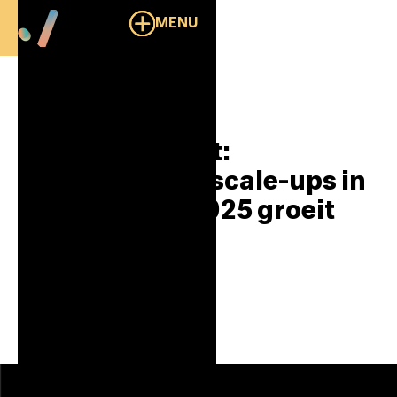
MENU
Overzicht
Deloitte rapport:
Vertrouwen bij scale-ups in
Nederland in 2025 groeit
sterk
Partners
Scaleup
8/7/2025