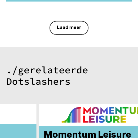
Laad meer
./gerelateerde
Dotslashers
Momentum Leisure