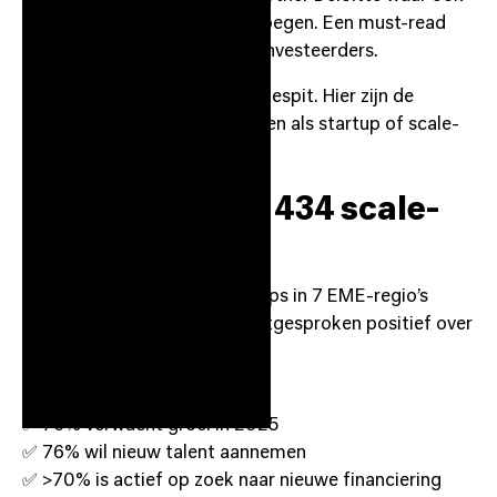
diverse Dotslashers aan bijdroegen. Een must-read
voor founders, operators en investeerders.
We hebben het rapport doorgespit. Hier zijn de
highlights die je
nu
moet weten als startup of scale-
up in Nederland:
De mindset van 434 scale-
ups
Technologiegedreven scale-ups in 7 EME-regio’s
(waaronder Nederland) zijn uitgesproken positief over
hun groeiperspectief.
Wat blijkt:
✅ 70% verwacht groei in 2025
✅ 76% wil nieuw talent aannemen
✅ >70% is actief op zoek naar nieuwe financiering